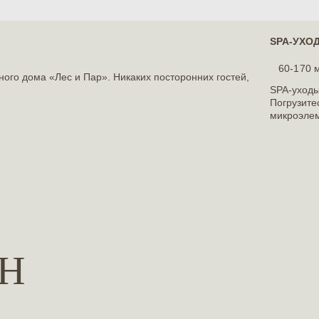
SPA-УХО
60-170 м
ого дома «Лес и Пар». Никаких посторонних гостей,
SPA-уходы
Погрузите
микроэлем
Н