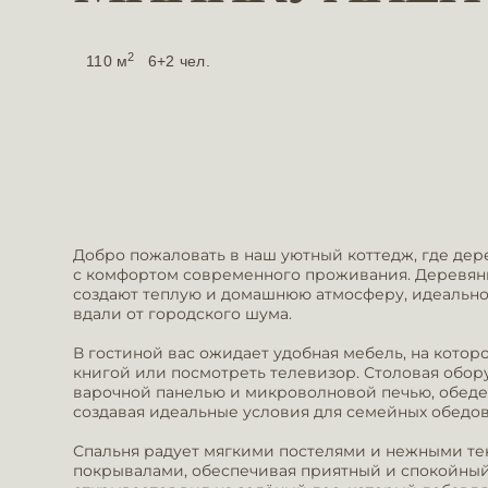
2
110 м
6+2 чел.
Добро пожаловать в наш уютный коттедж, где де
с комфортом современного проживания. Деревян
создают теплую и домашнюю атмосферу, идеально
вдали от городского шума.
В гостиной вас ожидает удобная мебель, на котор
книгой или посмотреть телевизор. Столовая обор
варочной панелью и микроволновой печью, обеде
создавая идеальные условия для семейных обедов
Спальня радует мягкими постелями и нежными т
покрывалами, обеспечивая приятный и спокойный 