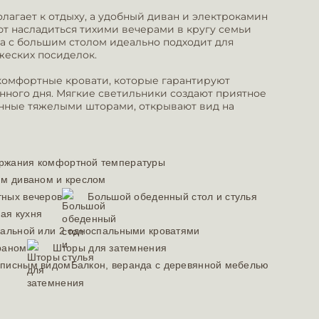
лагает к отдыху, а удобный диван и электрокамин
ют насладиться тихими вечерами в кругу семьи
на с большим столом идеально подходит для
еских посиделок.
 комфортные кровати, которые гарантируют
нного дня. Мягкие светильники создают приятное
енные тяжелыми шторами, открывают вид на
ржания комфортной температуры
им диваном и креслом
тных вечеров
Большой обеденный стол и стулья
ая кухня
пальной или 2 односпальными кроватями
раном
Шторы для затемнения
описным видом
Балкон, веранда с деревянной мебелью