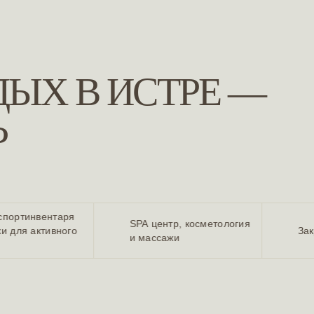
ДЫХ В ИСТРЕ —
Р
спортинвентаря
SPA центр, косметология
ки для активного
За
и массажи