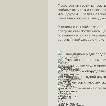
Просторная гостиная распо
добавляют уюта и позволя
или друзей. Обеденная зо
семейных ужинов или друж
В спальне вы найдете две
сладкие сны после насыще
освещение, а окна, украш
зеленый пейзаж за окном.
Кондиционер для подде
Уютная гостиная с мягк
Электрокамин для прия
Полностью оборудованн
3 спальни с одной двус
Телевизор с плоским эк
Просторные окна с жив