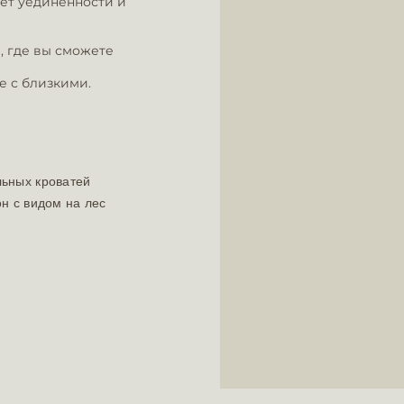
яет уединенности и
, где вы сможете
е с близкими.
льных кроватей
он с видом на лес