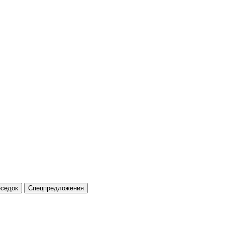
еседок
Спецпредложения