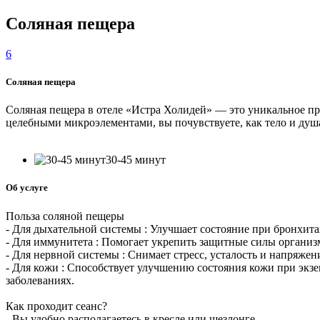
Соляная пещера
6
Соляная пещера
Соляная пещера в отеле «Истра Холидей» — это уникальное прос
целебными микроэлементами, вы почувствуете, как тело и душа
30-45 минут
Об услуге
Польза соляной пещеры
- Для дыхательной системы : Улучшает состояние при бронхитах
- Для иммунитета : Помогает укрепить защитные силы организ
- Для нервной системы : Снимает стресс, усталость и напряжен
- Для кожи : Способствует улучшению состояния кожи при экзе
заболеваниях.
Как проходит сеанс?
- Вы удобно располагаетесь в кресле или шезлонге.