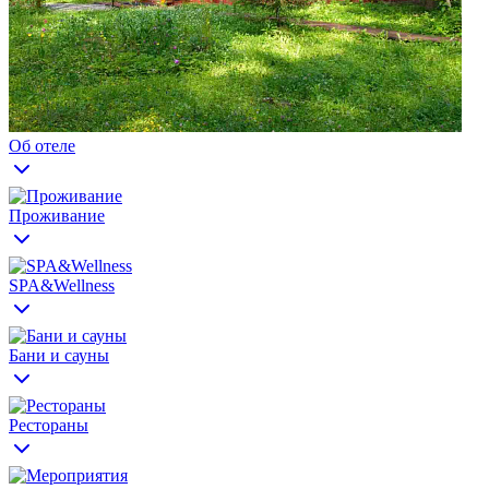
Об отеле
Проживание
SPA&Wellness
Бани и сауны
Рестораны